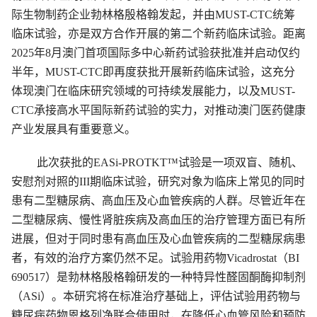
际生物制药企业勃林格殷格翰发起，并由MUST-CTC统筹
临床试验，亦是双方合作开展的第二个新药临床试验。距离
2025年8月澳门首项国际多中心新药试验获批准并启动仅约
半年，MUST-CTC即再度获批开展新药临床试验，这充分
体现澳门在临床研究领域的可持续发展能力，以及MUST-
CTC承接高水平国际新药试验的实力，对推动澳门医药健康
产业发展具有重要意义。
此次获批的EASi-PROTKT™试验是一项双盲、随机、
安慰剂对照的III期临床试验，研究对象为临床上常见的同时
患有二型糖尿病、高血压及心血管疾病的人群。尽管近年在
二型糖尿病、慢性肾脏疾病及高血压的治疗管理方面已有所
进展，但对于同时患有高血压及心血管疾病的二型糖尿病患
者，有效的治疗方案仍然不足。试验用药物Vicadrostat（BI
690517）是勃林格殷格翰研发的一种特异性醛固酮酶抑制剂
（ASi）。本研究将在标准治疗基础上，评估试验用药物与
糖尿病药物恩格列净联合使用时，在降低心血管风险和预防