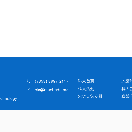
科大首頁
入讀
(+853) 8897-2117
科大活動
科大
ctc@must.edu.mo
惡劣天氣安排
聯繫
Technology