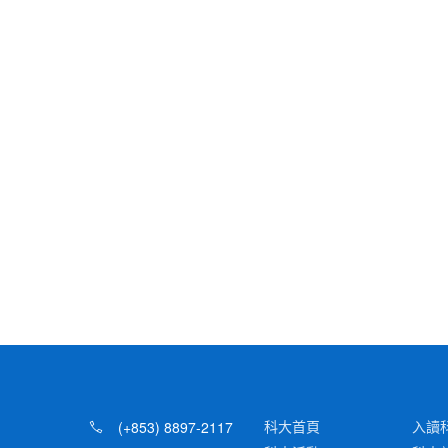
科大首頁
入讀
(+853) 8897-2117