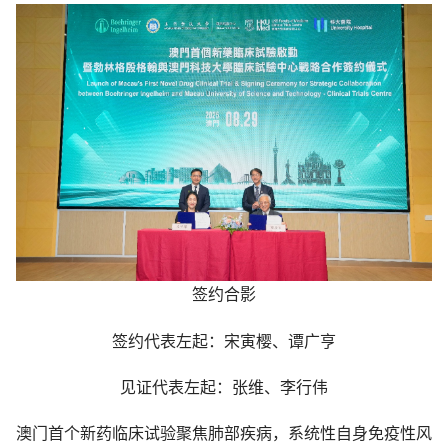
签约合影
签约代表左起：宋寅樱、谭广亨
见证代表左起：
张维
、
李行伟
澳门首个新药临床试验聚焦肺部疾病，系统性自身免疫性风